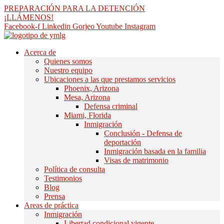
saltar
PREPARACIÓN PARA LA DETENCIÓN
al
¡LLÁMENOS!
contenido
Facebook-f
Linkedin
Gorjeo
Youtube
Instagram
Acerca de
Quienes somos
Nuestro equipo
Ubicaciones a las que prestamos servicios
Phoenix, Arizona
Mesa, Arizona
Defensa criminal
Miami, Florida
Inmigración
Conclusión - Defensa de
deportación
Inmigración basada en la familia
Visas de matrimonio
Política de consulta
Testimonios
Blog
Prensa
Areas de práctica
Inmigración
Libertad condicional vigente