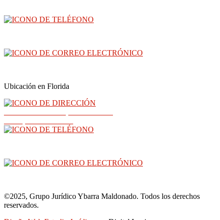
3300 North Central Avenue, piso 26, Phoenix, AZ 85012
(602) 910-4040
info@abogadoray.com
Ubicación en Florida
2500 NW 79th Ave, Sucursal 289
Doral, Florida 33122
(602) 910-4040
info@abogadoray.com
©2025, Grupo Jurídico Ybarra Maldonado. Todos los derechos
reservados.