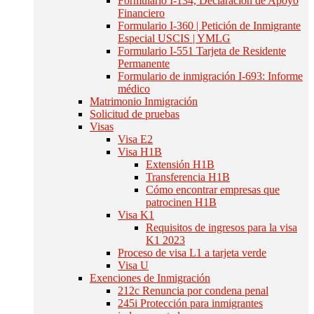
Formulario I-134, Declaración de Apoyo
Financiero
Formulario I-360 | Petición de Inmigrante
Especial USCIS | YMLG
Formulario I-551 Tarjeta de Residente
Permanente
Formulario de inmigración I-693: Informe
médico
Matrimonio Inmigración
Solicitud de pruebas
Visas
Visa E2
Visa H1B
Extensión H1B
Transferencia H1B
Cómo encontrar empresas que
patrocinen H1B
Visa K1
Requisitos de ingresos para la visa
K1 2023
Proceso de visa L1 a tarjeta verde
Visa U
Exenciones de Inmigración
212c Renuncia por condena penal
245i Protección para inmigrantes