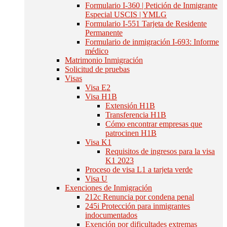
Formulario I-360 | Petición de Inmigrante
Especial USCIS | YMLG
Formulario I-551 Tarjeta de Residente
Permanente
Formulario de inmigración I-693: Informe
médico
Matrimonio Inmigración
Solicitud de pruebas
Visas
Visa E2
Visa H1B
Extensión H1B
Transferencia H1B
Cómo encontrar empresas que
patrocinen H1B
Visa K1
Requisitos de ingresos para la visa
K1 2023
Proceso de visa L1 a tarjeta verde
Visa U
Exenciones de Inmigración
212c Renuncia por condena penal
245i Protección para inmigrantes
indocumentados
Exención por dificultades extremas