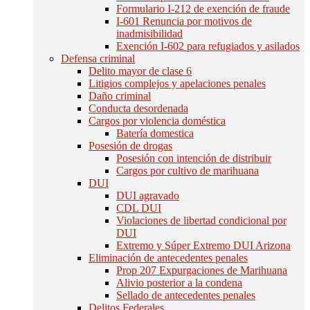
Formulario I-212 de exención de fraude
I-601 Renuncia por motivos de
inadmisibilidad
Exención I-602 para refugiados y asilados
Defensa criminal
Delito mayor de clase 6
Litigios complejos y apelaciones penales
Daño criminal
Conducta desordenada
Cargos por violencia doméstica
Batería domestica
Posesión de drogas
Posesión con intención de distribuir
Cargos por cultivo de marihuana
DUI
DUI agravado
CDL DUI
Violaciones de libertad condicional por
DUI
Extremo y Súper Extremo DUI Arizona
Eliminación de antecedentes penales
Prop 207 Expurgaciones de Marihuana
Alivio posterior a la condena
Sellado de antecedentes penales
Delitos Federales