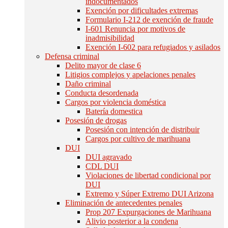
indocumentados
Exención por dificultades extremas
Formulario I-212 de exención de fraude
I-601 Renuncia por motivos de
inadmisibilidad
Exención I-602 para refugiados y asilados
Defensa criminal
Delito mayor de clase 6
Litigios complejos y apelaciones penales
Daño criminal
Conducta desordenada
Cargos por violencia doméstica
Batería domestica
Posesión de drogas
Posesión con intención de distribuir
Cargos por cultivo de marihuana
DUI
DUI agravado
CDL DUI
Violaciones de libertad condicional por
DUI
Extremo y Súper Extremo DUI Arizona
Eliminación de antecedentes penales
Prop 207 Expurgaciones de Marihuana
Alivio posterior a la condena