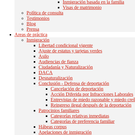
Inmigración basada en la familia
Visas de matrimonio
Política de consulta
Testimonios
Blog
Prensa
Areas de práctica
Inmigración
Libertad condicional vigente
Ajuste de estatus y tarjetas verdes
Asilo
Audiencias de fianza
Ciudadanía y Naturalización
DACA
Desnaturalización
Conclusión - Defensa de deportación
Cancelación de deportación
Acción Diferida por Infracciones Laborales
Entrevistas de miedo razonable y miedo creí
Reingreso ilegal después de la deportación
Patrocinios familiares
Categorías relativas inmediatas
Categorías de preferencia familiar
Hábeas corpus
Apelaciones de inmigración