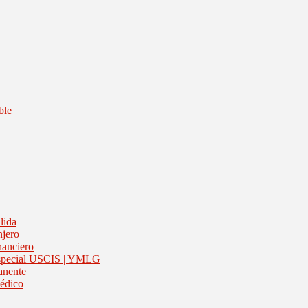
ble
lida
njero
nanciero
 Especial USCIS | YMLG
anente
médico