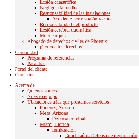
Lesión catastrófica
Negligencia médica
Responsabilidad de las instalaciones
Accidente por resbalón y caída
Responsabilidad del producto
Lesión cerebral traumática
Muerte injusta
Abogado de derechos civiles de Phoenix
¡Conoce tus derechos!
Comunidad
Programa de referencias
Pasantías
Portal del cliente
Contacto
Acerca de
Quienes somos
Nuestro equipo
Ubicaciones a las que prestamos servicios
Phoenix, Arizona
Mesa, Arizona
Defensa criminal
Miami, Florida
Inmigración
Conclusión - Defensa de deportación