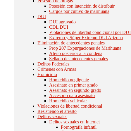
Posesión de drogas
Posesión con intención de distribuir
Cargos por cultivo de marihuana
DUI
DUI agravado
CDL DUI
Violaciones de libertad condicional por DUI
Extremo y Súper Extremo DUI Arizona
Eliminación de antecedentes penales
Prop 207 Expurgaciones de Marihuana
Alivio posterior a la condena
Sellado de antecedentes penales
Delitos Federales
Crímenes con Armas
Homicidio
Homicidio negligente
Asesinato en primer grado
Asesinato en segundo grado
Accesorio para asesinato
Homicidio vehicular
Violaciones de libertad condicional
Resistiendo el arresto
Delitos sexuales
Delitos sexuales en Internet
Pornografía infantil