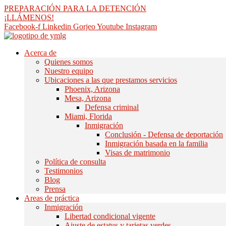
saltar
PREPARACIÓN PARA LA DETENCIÓN
al
¡LLÁMENOS!
contenido
Facebook-f
Linkedin
Gorjeo
Youtube
Instagram
Acerca de
Quienes somos
Nuestro equipo
Ubicaciones a las que prestamos servicios
Phoenix, Arizona
Mesa, Arizona
Defensa criminal
Miami, Florida
Inmigración
Conclusión - Defensa de deportación
Inmigración basada en la familia
Visas de matrimonio
Política de consulta
Testimonios
Blog
Prensa
Areas de práctica
Inmigración
Libertad condicional vigente
Ajuste de estatus y tarjetas verdes