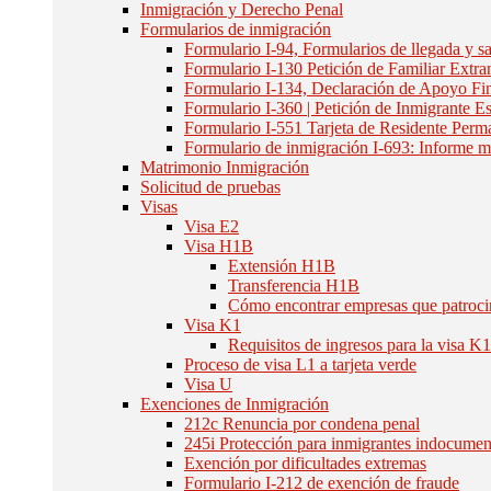
Inmigración y Derecho Penal
Formularios de inmigración
Formulario I-94, Formularios de llegada y sa
Formulario I-130 Petición de Familiar Extra
Formulario I-134, Declaración de Apoyo Fi
Formulario I-360 | Petición de Inmigrante
Formulario I-551 Tarjeta de Residente Perm
Formulario de inmigración I-693: Informe 
Matrimonio Inmigración
Solicitud de pruebas
Visas
Visa E2
Visa H1B
Extensión H1B
Transferencia H1B
Cómo encontrar empresas que patroc
Visa K1
Requisitos de ingresos para la visa K
Proceso de visa L1 a tarjeta verde
Visa U
Exenciones de Inmigración
212c Renuncia por condena penal
245i Protección para inmigrantes indocume
Exención por dificultades extremas
Formulario I-212 de exención de fraude