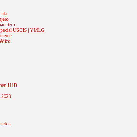
lida
njero
nanciero
 Especial USCIS | YMLG
anente
médico
inen H1B
1 2023
ntados