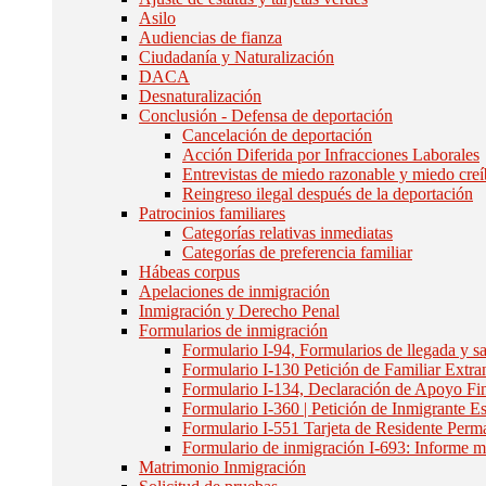
Asilo
Audiencias de fianza
Ciudadanía y Naturalización
DACA
Desnaturalización
Conclusión - Defensa de deportación
Cancelación de deportación
Acción Diferida por Infracciones Laborales
Entrevistas de miedo razonable y miedo creí
Reingreso ilegal después de la deportación
Patrocinios familiares
Categorías relativas inmediatas
Categorías de preferencia familiar
Hábeas corpus
Apelaciones de inmigración
Inmigración y Derecho Penal
Formularios de inmigración
Formulario I-94, Formularios de llegada y sa
Formulario I-130 Petición de Familiar Extra
Formulario I-134, Declaración de Apoyo Fi
Formulario I-360 | Petición de Inmigrante
Formulario I-551 Tarjeta de Residente Perm
Formulario de inmigración I-693: Informe 
Matrimonio Inmigración