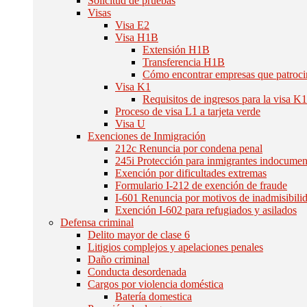
Solicitud de pruebas
Visas
Visa E2
Visa H1B
Extensión H1B
Transferencia H1B
Cómo encontrar empresas que patroc
Visa K1
Requisitos de ingresos para la visa K
Proceso de visa L1 a tarjeta verde
Visa U
Exenciones de Inmigración
212c Renuncia por condena penal
245i Protección para inmigrantes indocume
Exención por dificultades extremas
Formulario I-212 de exención de fraude
I-601 Renuncia por motivos de inadmisibili
Exención I-602 para refugiados y asilados
Defensa criminal
Delito mayor de clase 6
Litigios complejos y apelaciones penales
Daño criminal
Conducta desordenada
Cargos por violencia doméstica
Batería domestica