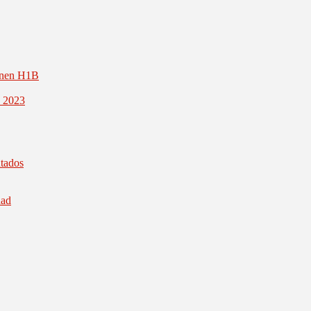
inen H1B
1 2023
ntados
dad