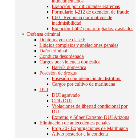
indocumentados
Exención por dificultades extremas
Formulario I-212 de exención de fraude
I-601 Renuncia por motivos de
inadmisibilidad
Exención I-602 para refugiados y asilados
Defensa criminal
Delito mayor de clase 6
Litigios complejos y apelaciones penales
Daño criminal
Conducta desordenada
Cargos por violencia doméstica
Batería domestica
Posesión de drogas
Posesión con intención de distribuir
Cargos por cultivo de marihuana
DUI
DUI agravado
CDL DUI
Violaciones de libertad condicional por
DUI
Extremo y Súper Extremo DUI Arizona
Eliminación de antecedentes penales
Prop 207 Expurgaciones de Marihuana
Alivio posterior a la condena