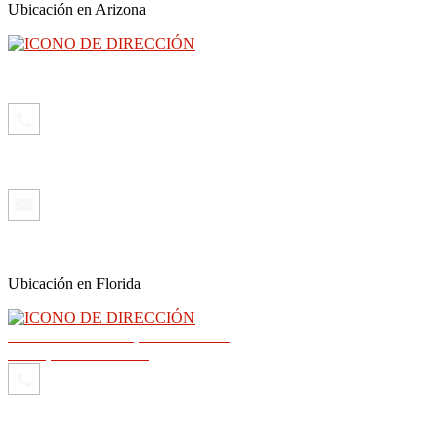
Ubicación en Arizona
3300 North Central Avenue, piso 26, Phoenix, AZ 85012
(602) 910-4040
info@abogadoray.com
Ubicación en Florida
2500 NW 79th Ave, Sucursal 289
Doral, Florida 33122
(602) 910-4040