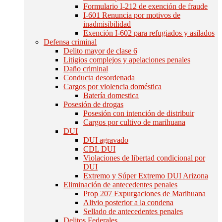
Formulario I-212 de exención de fraude
I-601 Renuncia por motivos de
inadmisibilidad
Exención I-602 para refugiados y asilados
Defensa criminal
Delito mayor de clase 6
Litigios complejos y apelaciones penales
Daño criminal
Conducta desordenada
Cargos por violencia doméstica
Batería domestica
Posesión de drogas
Posesión con intención de distribuir
Cargos por cultivo de marihuana
DUI
DUI agravado
CDL DUI
Violaciones de libertad condicional por
DUI
Extremo y Súper Extremo DUI Arizona
Eliminación de antecedentes penales
Prop 207 Expurgaciones de Marihuana
Alivio posterior a la condena
Sellado de antecedentes penales
Delitos Federales