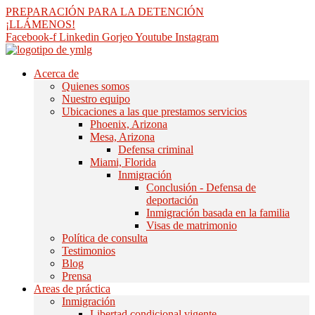
saltar
PREPARACIÓN PARA LA DETENCIÓN
al
¡LLÁMENOS!
contenido
Facebook-f
Linkedin
Gorjeo
Youtube
Instagram
Acerca de
Quienes somos
Nuestro equipo
Ubicaciones a las que prestamos servicios
Phoenix, Arizona
Mesa, Arizona
Defensa criminal
Miami, Florida
Inmigración
Conclusión - Defensa de
deportación
Inmigración basada en la familia
Visas de matrimonio
Política de consulta
Testimonios
Blog
Prensa
Areas de práctica
Inmigración
Libertad condicional vigente