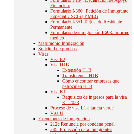
Formulario I-134, Declaración de Apoyo
Financiero
Formulario I-360 | Petición de Inmigrante
Especial USCIS | YMLG
Formulario I-551 Tarjeta de Residente
Permanente
Formulario de inmigración I-693: Informe
médico
Matrimonio Inmigración
Solicitud de pruebas
Visas
Visa E2
Visa H1B
Extensión H1B
Transferencia H1B
Cómo encontrar empresas que
patrocinen H1B
Visa K1
Requisitos de ingresos para la visa
K1 2023
Proceso de visa L1 a tarjeta verde
Visa U
Exenciones de Inmigración
212c Renuncia por condena penal
245i Protección para inmigrantes