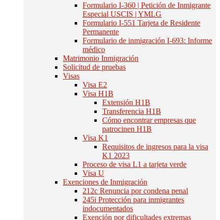
Formulario I-360 | Petición de Inmigrante
Especial USCIS | YMLG
Formulario I-551 Tarjeta de Residente
Permanente
Formulario de inmigración I-693: Informe
médico
Matrimonio Inmigración
Solicitud de pruebas
Visas
Visa E2
Visa H1B
Extensión H1B
Transferencia H1B
Cómo encontrar empresas que
patrocinen H1B
Visa K1
Requisitos de ingresos para la visa
K1 2023
Proceso de visa L1 a tarjeta verde
Visa U
Exenciones de Inmigración
212c Renuncia por condena penal
245i Protección para inmigrantes
indocumentados
Exención por dificultades extremas