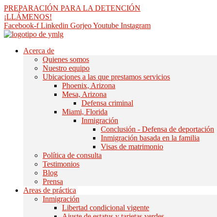
saltar
PREPARACIÓN PARA LA DETENCIÓN
al
¡LLÁMENOS!
contenido
Facebook-f
Linkedin
Gorjeo
Youtube
Instagram
Acerca de
Quienes somos
Nuestro equipo
Ubicaciones a las que prestamos servicios
Phoenix, Arizona
Mesa, Arizona
Defensa criminal
Miami, Florida
Inmigración
Conclusión - Defensa de deportación
Inmigración basada en la familia
Visas de matrimonio
Política de consulta
Testimonios
Blog
Prensa
Areas de práctica
Inmigración
Libertad condicional vigente
Ajuste de estatus y tarjetas verdes