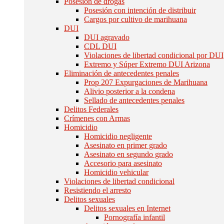
Posesión de drogas
Posesión con intención de distribuir
Cargos por cultivo de marihuana
DUI
DUI agravado
CDL DUI
Violaciones de libertad condicional por DUI
Extremo y Súper Extremo DUI Arizona
Eliminación de antecedentes penales
Prop 207 Expurgaciones de Marihuana
Alivio posterior a la condena
Sellado de antecedentes penales
Delitos Federales
Crímenes con Armas
Homicidio
Homicidio negligente
Asesinato en primer grado
Asesinato en segundo grado
Accesorio para asesinato
Homicidio vehicular
Violaciones de libertad condicional
Resistiendo el arresto
Delitos sexuales
Delitos sexuales en Internet
Pornografía infantil