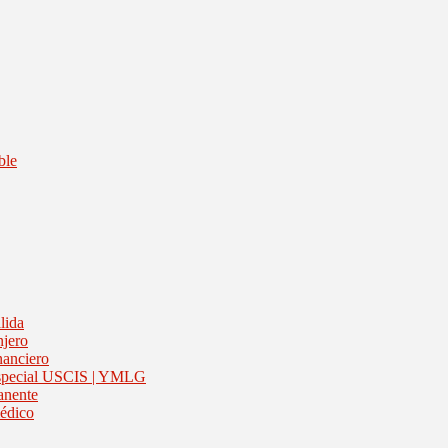
ble
lida
njero
nanciero
 Especial USCIS | YMLG
anente
médico