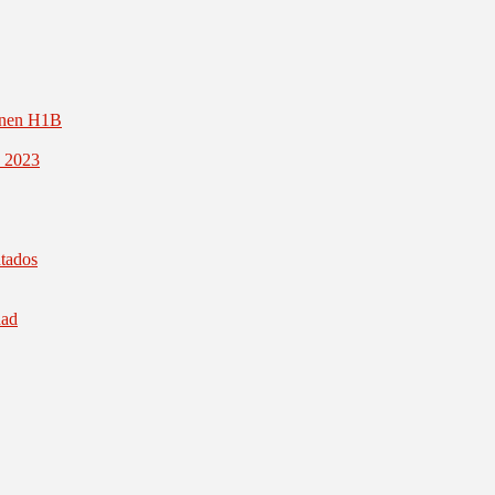
inen H1B
1 2023
ntados
dad