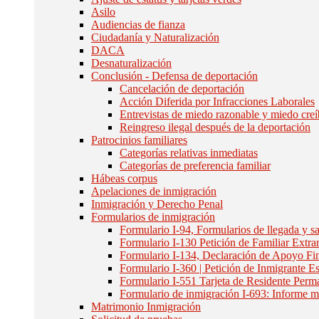
Asilo
Audiencias de fianza
Ciudadanía y Naturalización
DACA
Desnaturalización
Conclusión - Defensa de deportación
Cancelación de deportación
Acción Diferida por Infracciones Laborales
Entrevistas de miedo razonable y miedo creí
Reingreso ilegal después de la deportación
Patrocinios familiares
Categorías relativas inmediatas
Categorías de preferencia familiar
Hábeas corpus
Apelaciones de inmigración
Inmigración y Derecho Penal
Formularios de inmigración
Formulario I-94, Formularios de llegada y sa
Formulario I-130 Petición de Familiar Extra
Formulario I-134, Declaración de Apoyo Fi
Formulario I-360 | Petición de Inmigrante
Formulario I-551 Tarjeta de Residente Perm
Formulario de inmigración I-693: Informe 
Matrimonio Inmigración