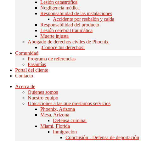
Lesión catastrófica
Negligencia médica
Responsabilidad de las instalaciones
Accidente por resbalón y caída
Responsabilidad del producto
Lesión cerebral traumática
Muerte injusta
Abogado de derechos civiles de Phoenix
¡Conoce tus derechos!
Comunidad
Programa de referencias
Pasantías
Portal del cliente
Contacto
Acerca de
Quienes somos
Nuestro equipo
Ubicaciones a las que prestamos servicios
Phoenix, Arizona
Mesa, Arizona
Defensa criminal
Miami, Florida
Inmigración
Conclusión - Defensa de deportación