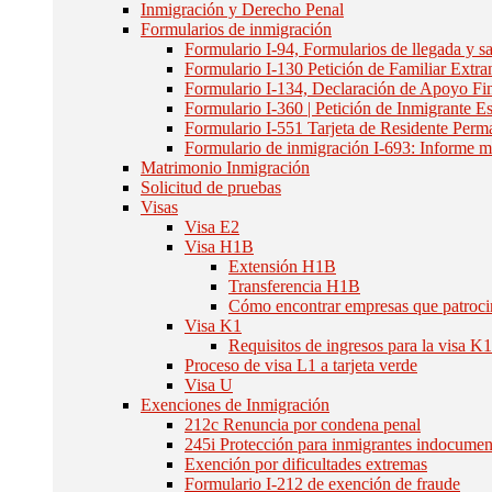
Inmigración y Derecho Penal
Formularios de inmigración
Formulario I-94, Formularios de llegada y sa
Formulario I-130 Petición de Familiar Extra
Formulario I-134, Declaración de Apoyo Fi
Formulario I-360 | Petición de Inmigrante
Formulario I-551 Tarjeta de Residente Perm
Formulario de inmigración I-693: Informe 
Matrimonio Inmigración
Solicitud de pruebas
Visas
Visa E2
Visa H1B
Extensión H1B
Transferencia H1B
Cómo encontrar empresas que patroc
Visa K1
Requisitos de ingresos para la visa K
Proceso de visa L1 a tarjeta verde
Visa U
Exenciones de Inmigración
212c Renuncia por condena penal
245i Protección para inmigrantes indocume
Exención por dificultades extremas
Formulario I-212 de exención de fraude