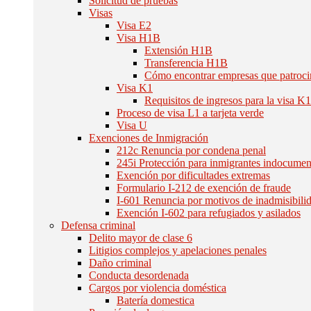
Solicitud de pruebas
Visas
Visa E2
Visa H1B
Extensión H1B
Transferencia H1B
Cómo encontrar empresas que patroc
Visa K1
Requisitos de ingresos para la visa K
Proceso de visa L1 a tarjeta verde
Visa U
Exenciones de Inmigración
212c Renuncia por condena penal
245i Protección para inmigrantes indocume
Exención por dificultades extremas
Formulario I-212 de exención de fraude
I-601 Renuncia por motivos de inadmisibili
Exención I-602 para refugiados y asilados
Defensa criminal
Delito mayor de clase 6
Litigios complejos y apelaciones penales
Daño criminal
Conducta desordenada
Cargos por violencia doméstica
Batería domestica