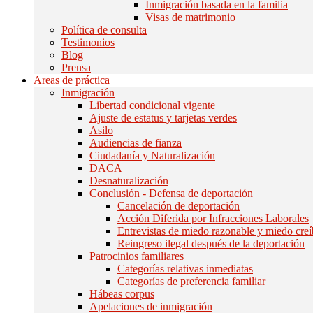
Inmigración basada en la familia
Visas de matrimonio
Política de consulta
Testimonios
Blog
Prensa
Areas de práctica
Inmigración
Libertad condicional vigente
Ajuste de estatus y tarjetas verdes
Asilo
Audiencias de fianza
Ciudadanía y Naturalización
DACA
Desnaturalización
Conclusión - Defensa de deportación
Cancelación de deportación
Acción Diferida por Infracciones Laborales
Entrevistas de miedo razonable y miedo creí
Reingreso ilegal después de la deportación
Patrocinios familiares
Categorías relativas inmediatas
Categorías de preferencia familiar
Hábeas corpus
Apelaciones de inmigración